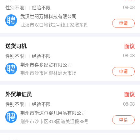
08-08
出纳
保险
性别不限
经验不限
武汉世纪万博科技有限公司
编辑
法律
申请
武汉市汉口地铁2号线王家墩东站c2出口同成广场A座二单元
保洁
贸易采购
送货司机
面议
跟单
理财顾问
08-08
性别不限
经验不限
荆州市喜多经贸有限公司
其他职位
申请
荆州市沙市区柳林洲大市场
外贸单证员
面议
08-08
性别不限
经验不限
荆州市斯达尔婴儿用品有限公司
申请
荆州市沙市区318国道关沮段88号