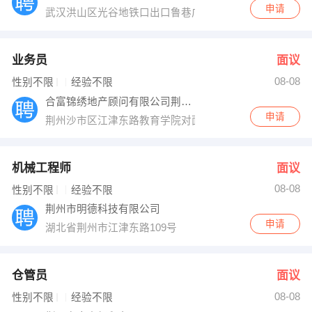
申请
武汉洪山区光谷地铁口出口鲁巷广场对面新柠檬特区B座13
业务员
面议
08-08
性别不限
经验不限
合富锦绣地产顾问有限公司荆州分公司
申请
荆州沙市区江津东路教育学院对面（人信阳光青年城）
机械工程师
面议
08-08
性别不限
经验不限
荆州市明德科技有限公司
申请
湖北省荆州市江津东路109号
仓管员
面议
08-08
性别不限
经验不限