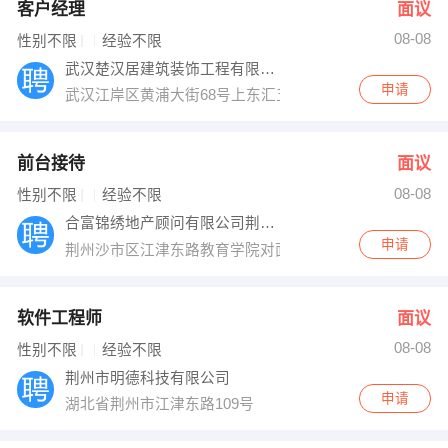
客户经理
面议
08-08
性别不限
经验不限
武汉楚汉居建筑装饰工程有限公司
申请
武汉江岸区黄浦大街68号上东汇五楼
前台接待
面议
08-08
性别不限
经验不限
合富锦绣地产顾问有限公司荆州分公司
申请
荆州沙市区江津东路教育学院对面（人信阳光青年城）
软件工程师
面议
08-08
性别不限
经验不限
荆州市明德科技有限公司
申请
湖北省荆州市江津东路109号