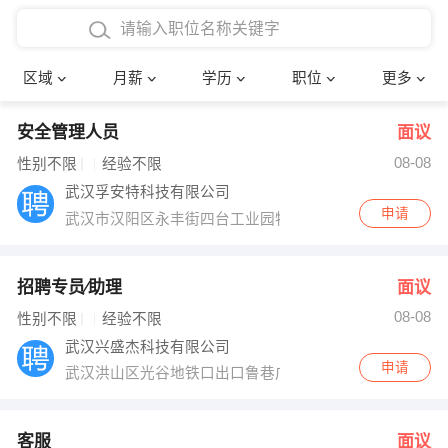
4000-5000元
本科
行政后勤
建筑装潢
确定
区域
月薪
学历
职位
更多
5000-8000元
硕士
销售岗位
教师
安全管理人员
面议
8000-12000元
博士
文员
护士
08-08
性别不限
经验不限
12000-20000元
财务会计
传单派发
武汉孚安特科技有限公司
申请
武汉市汉阳区永丰街四台工业园特1号
其他
超市零售
促销导购
网络IT
保健按摩
招聘专员∕助理
面议
08-08
性别不限
经验不限
快递员
前台接待
武汉兴盛杰科技有限公司
申请
武汉洪山区光谷地铁口出口鲁巷广场对面新柠檬特区B座13
收银员
技术员/工程师
水电/机修
部门经理
客服
面议