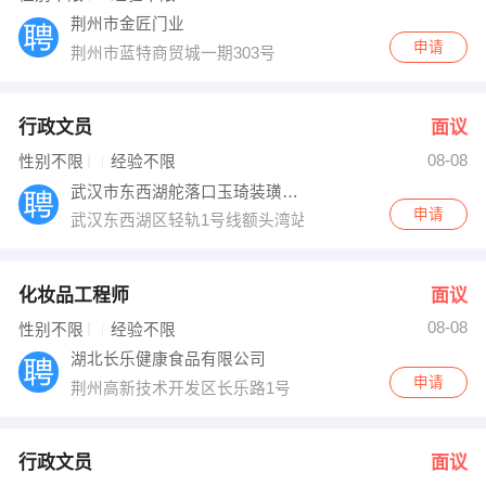
荆州市金匠门业
申请
荆州市蓝特商贸城一期303号
行政文员
面议
08-08
性别不限
经验不限
武汉市东西湖舵落口玉琦装璜建材经营部
申请
武汉东西湖区轻轨1号线额头湾站舵落口大市场8区43号
化妆品工程师
面议
08-08
性别不限
经验不限
湖北长乐健康食品有限公司
申请
荆州高新技术开发区长乐路1号
行政文员
面议