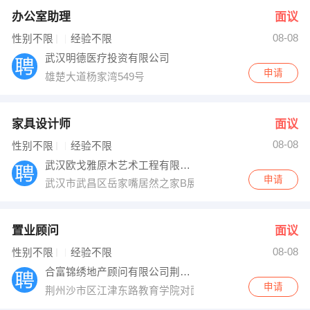
办公室助理
面议
08-08
性别不限
经验不限
武汉明德医疗投资有限公司
申请
雄楚大道杨家湾549号
家具设计师
面议
08-08
性别不限
经验不限
武汉欧戈雅原木艺术工程有限责任公司
申请
武汉市武昌区岳家嘴居然之家B展厅2楼
置业顾问
面议
08-08
性别不限
经验不限
合富锦绣地产顾问有限公司荆州分公司
申请
荆州沙市区江津东路教育学院对面（人信阳光青年城）