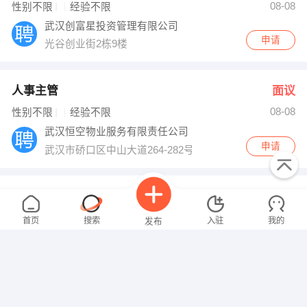
08-08
性别不限
经验不限
武汉创富星投资管理有限公司
申请
光谷创业街2栋9楼
人事主管
面议
08-08
性别不限
经验不限
武汉恒空物业服务有限责任公司
申请
武汉市硚口区中山大道264-282号万信时代17层1703号-2
理财经理
面议
08-08
性别不限
经验不限
首页
搜索
入驻
我的
发布
湖北融驰资本管理有限公司
申请
湖北省武汉市武昌区临江大道96号万达中心3203室
首席设计师
面议