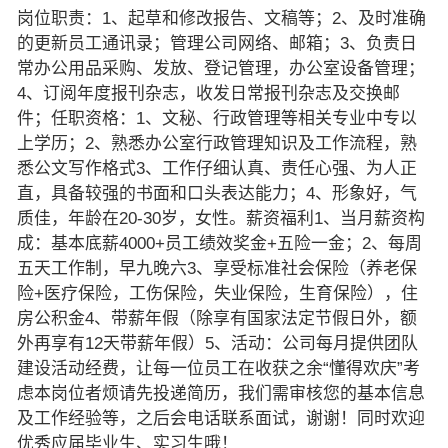
岗位职责：1、起草和修改报告、文稿等；2、及时准确
的更新员工通讯录；管理公司网络、邮箱；3、负责日
常办公用品采购、发放、登记管理，办公室设备管理；
4、订阅年度报刊杂志，收发日常报刊杂志及交换邮
件；任职资格：1、文秘、行政管理等相关专业中专以
上学历；2、熟悉办公室行政管理知识及工作流程，熟
悉公文写作格式3、工作仔细认真、责任心强、为人正
直，具备较强的书面和口头表达能力；4、形象好，气
质佳，年龄在20-30岁，女性。薪资福利1、当月薪资构
成：基本底薪4000+员工绩效奖金+五险一金；2、每周
五天工作制，早九晚六3、享受标准社会保险（养老保
险+医疗保险，工伤保险，失业保险，生育保险），住
房公积金4、带薪年假（除享有国家法定节假日外，额
外再享有12天带薪年假）5、活动：公司每月提供团队
建设活动经费，让每一位员工在收获之余“懂得欢庆”考
虑本岗位者烦请先投递简历，我们需审核您的基本信息
及工作经验等，之后会电话联系面试，谢谢！同时欢迎
优秀应届毕业生、实习生哦！