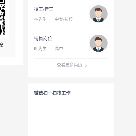
技工/普工
林先生
·
中专/技校
销售岗位
息
叶先生
·
高中
查看更多简历
微信扫一扫找工作